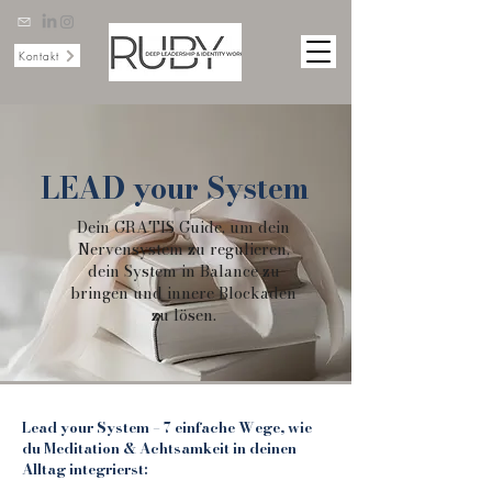
Kontakt
LEAD your System
Dein GRATIS Guide, um dein
Nervensystem zu regulieren,
dein System in Balance zu
bringen und innere Blockaden
zu lösen.
Lead your System – 7 einfache Wege, wie
du Meditation & Achtsamkeit in deinen
Alltag integrierst: