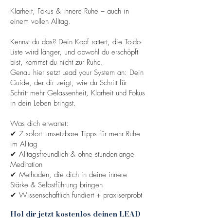
Klarheit, Fokus & innere Ruhe – auch in
einem vollen Alltag.
Kennst du das? Dein Kopf rattert, die To-do-
Liste wird länger, und obwohl du erschöpft
bist, kommst du nicht zur Ruhe.
Genau hier setzt Lead your System an: Dein
Guide, der dir zeigt, wie du Schritt für
Schritt mehr Gelassenheit, Klarheit und Fokus
in dein Leben bringst.
Was dich erwartet:
✔ 7 sofort umsetzbare Tipps für mehr Ruhe
im Alltag
✔ Alltagsfreundlich & ohne stundenlange
Meditation
✔ Methoden, die dich in deine innere
Stärke & Selbstführung bringen
✔ Wissenschaftlich fundiert + praxiserprobt
Hol dir jetzt kostenlos deinen LEAD