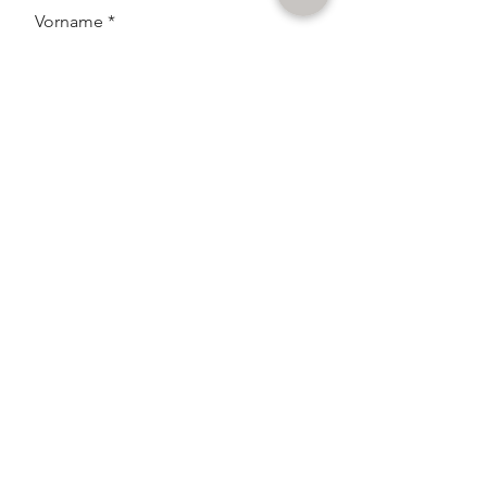
Vorname
Nachname
E-Mail-Adresse
Get the News!
Ich habe die Datenschutzerklärung zur
Kenntnis genommen.
ABSENDEN